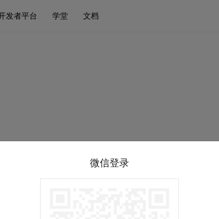
开发者平台
学堂
文档
微信登录