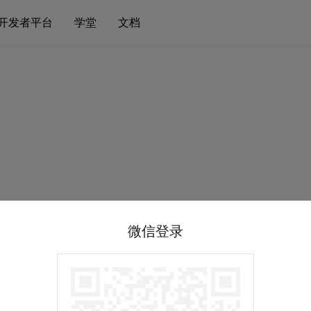
开发者平台
学堂
文档
微信登录