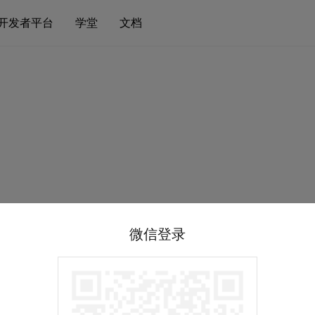
开发者平台
学堂
文档
微信登录