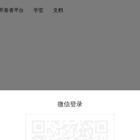
开发者平台
学堂
文档
微信登录