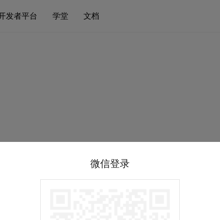
开发者平台
学堂
文档
微信登录