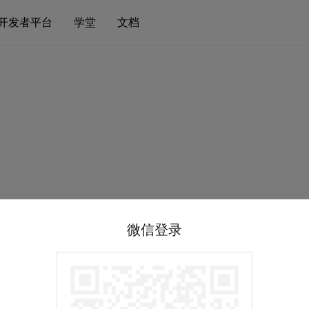
开发者平台
学堂
文档
微信登录