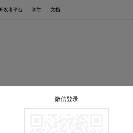
开发者平台
学堂
文档
微信登录