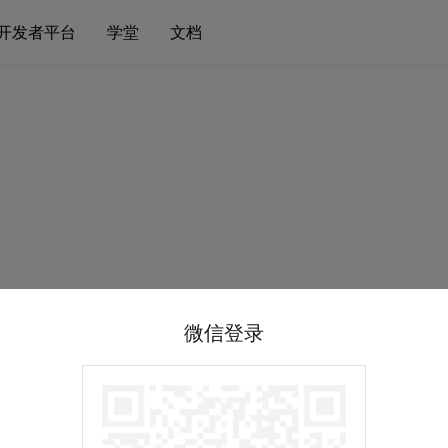
开发者平台
学堂
文档
微信登录