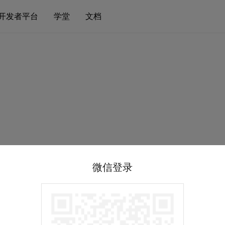
开发者平台
学堂
文档
微信登录