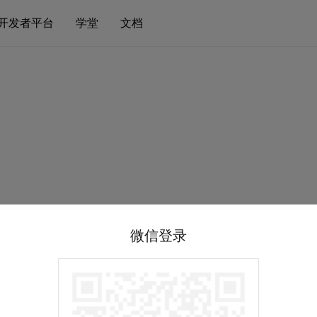
开发者平台
学堂
文档
微信登录