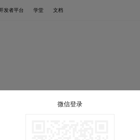
开发者平台
学堂
文档
微信登录