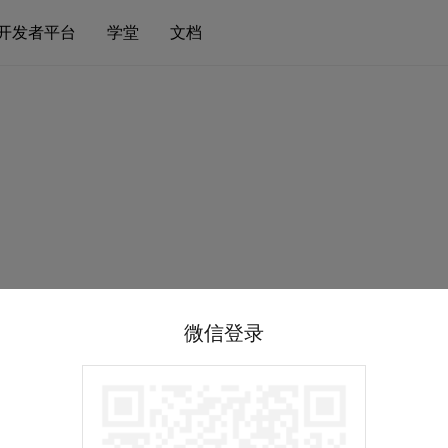
开发者平台
学堂
文档
微信登录