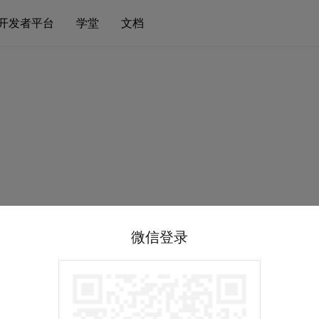
开发者平台
学堂
文档
微信登录