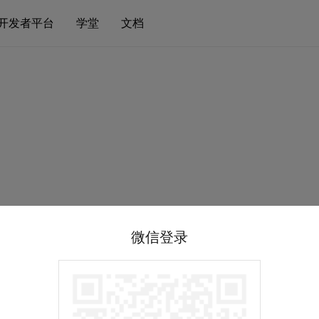
开发者平台
学堂
文档
微信登录