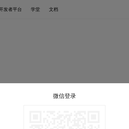
开发者平台
学堂
文档
微信登录