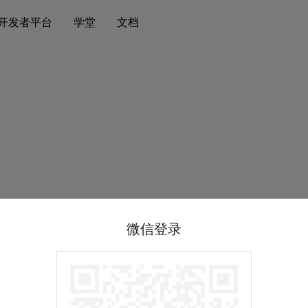
开发者平台
学堂
文档
微信登录