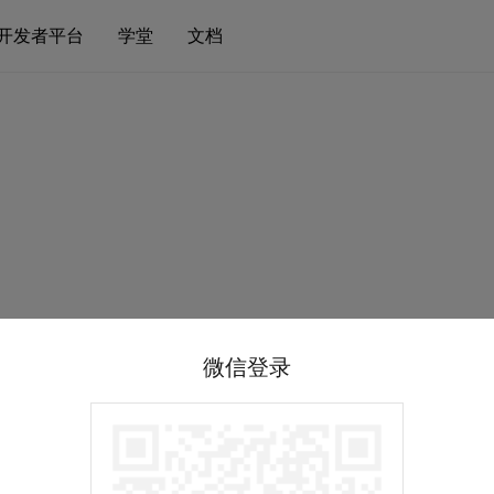
开发者平台
学堂
文档
微信登录