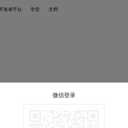
开发者平台
学堂
文档
微信登录