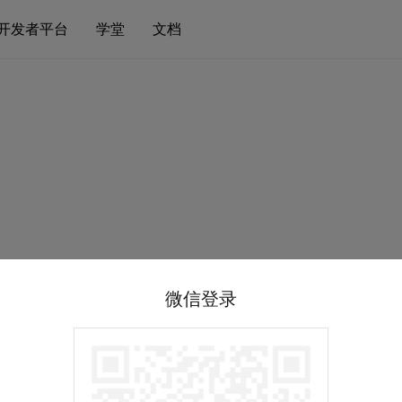
开发者平台
学堂
文档
微信登录