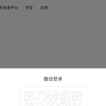
开发者平台
学堂
文档
微信登录