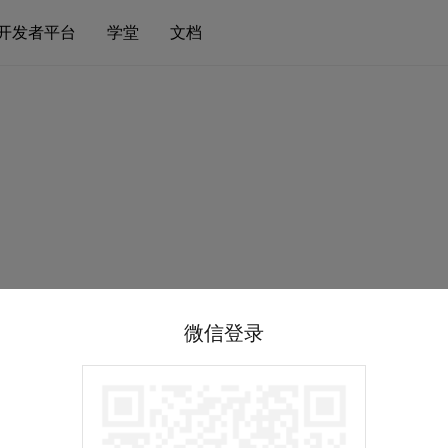
开发者平台
学堂
文档
微信登录