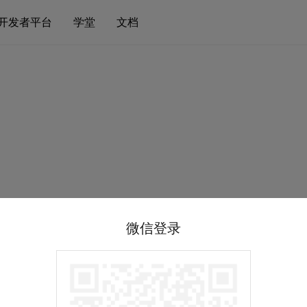
开发者平台
学堂
文档
微信登录