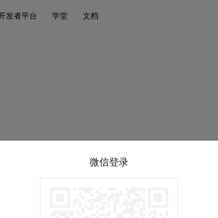
开发者平台
学堂
文档
微信登录