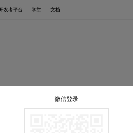
开发者平台
学堂
文档
微信登录