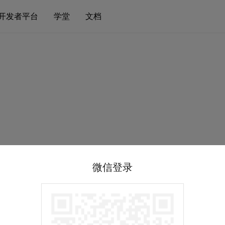
开发者平台
学堂
文档
微信登录