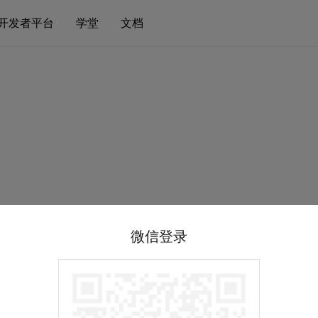
开发者平台
学堂
文档
微信登录