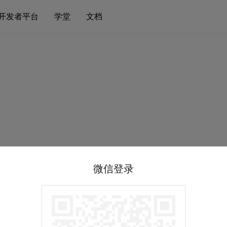
开发者平台
学堂
文档
微信登录