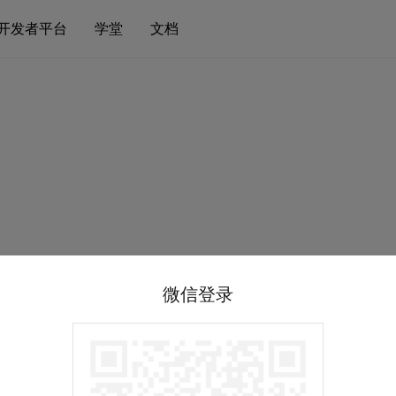
开发者平台
学堂
文档
微信登录