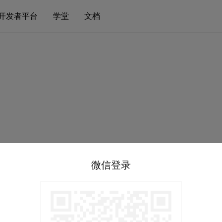
开发者平台
学堂
文档
微信登录