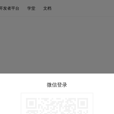
开发者平台
学堂
文档
微信登录