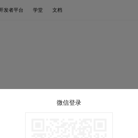
开发者平台
学堂
文档
微信登录