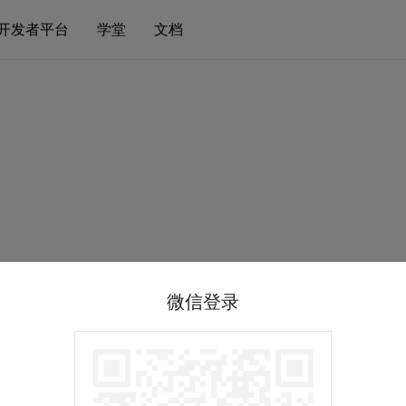
开发者平台
学堂
文档
微信登录