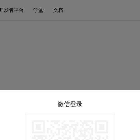
开发者平台
学堂
文档
微信登录