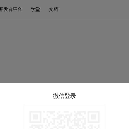
开发者平台
学堂
文档
微信登录