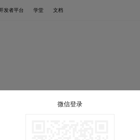
开发者平台
学堂
文档
微信登录