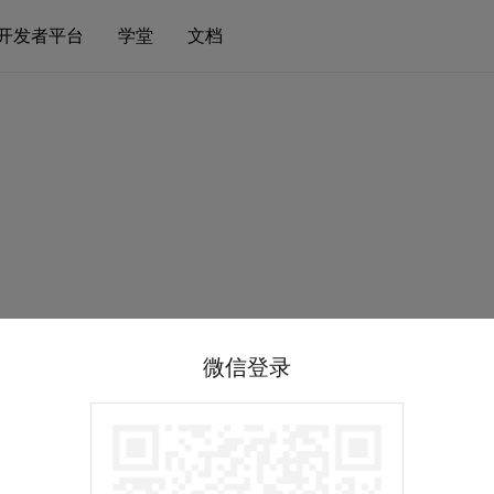
开发者平台
学堂
文档
微信登录