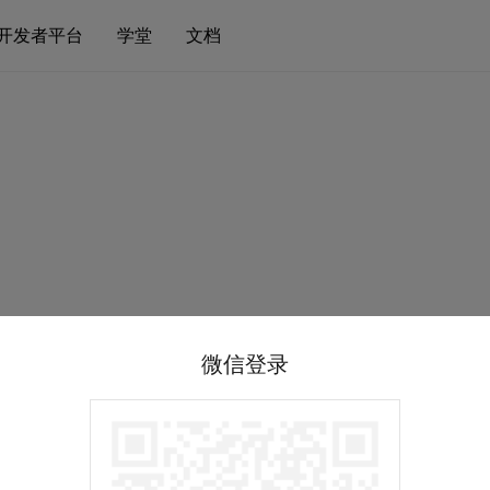
开发者平台
学堂
文档
微信登录