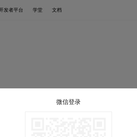
开发者平台
学堂
文档
微信登录