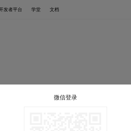
开发者平台
学堂
文档
微信登录