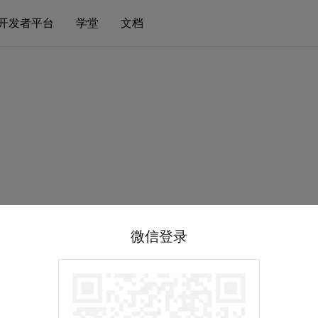
开发者平台
学堂
文档
微信登录