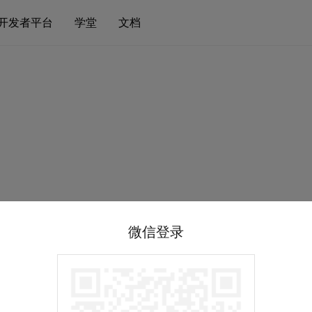
开发者平台
学堂
文档
微信登录