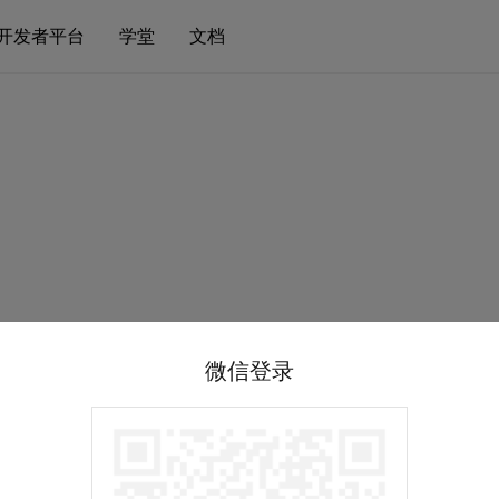
开发者平台
学堂
文档
微信登录