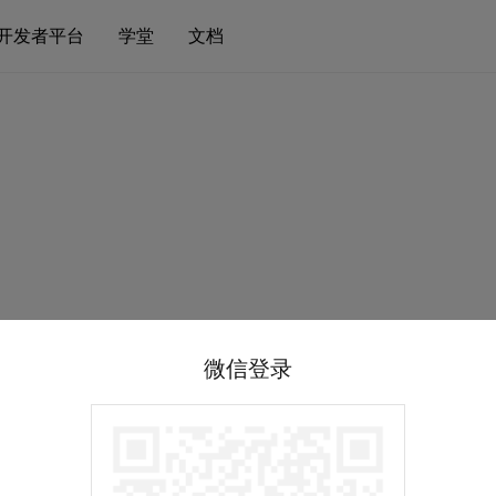
开发者平台
学堂
文档
微信登录