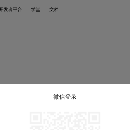
开发者平台
学堂
文档
微信登录