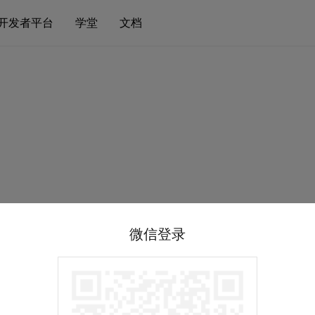
开发者平台
学堂
文档
微信登录