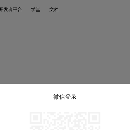
开发者平台
学堂
文档
微信登录