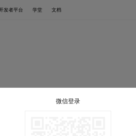
开发者平台
学堂
文档
微信登录