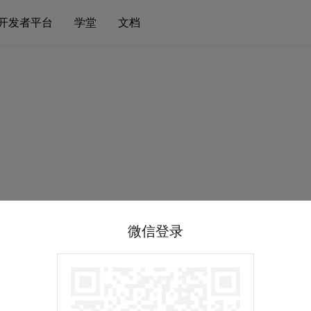
开发者平台
学堂
文档
微信登录