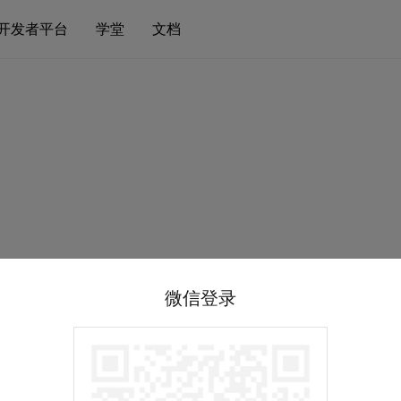
开发者平台
学堂
文档
微信登录