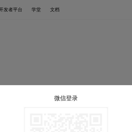
开发者平台
学堂
文档
微信登录